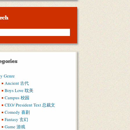
rch
egories
y Genre
Ancient 古代
Boys Love 耽美
Campus 校园
CEO/ President Text 总裁文
Comedy 喜剧
Fantasy 玄幻
Game 游戏