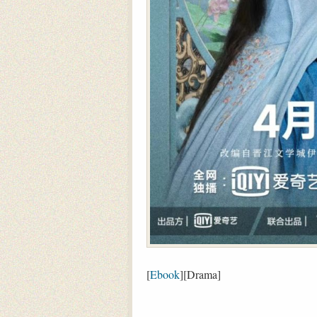
[
Ebook
][Drama]