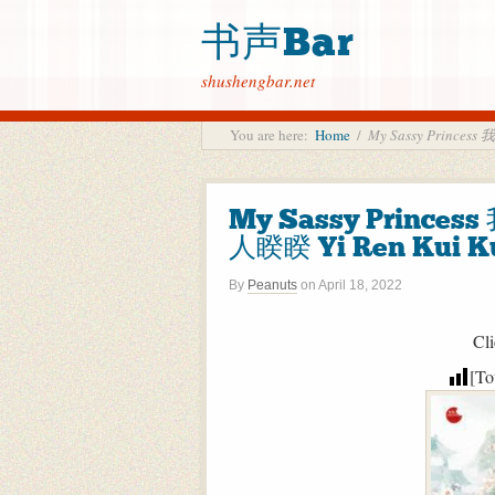
书声Bar
shushengbar.net
You are here:
Home
/
My Sassy Prince
My Sassy Prince
人睽睽 Yi Ren Kui K
By
Peanuts
on
April 18, 2022
Cli
[To