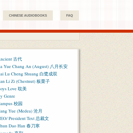
CHINESE AUDIOBOOKS
FAQ
ncient 古代
a Yue Chang An (August) 八月长安
ai Lu Cheng Shuang 白鹭成双
an Li Zi (Chestnut) 板栗子
oys Love 耽美
y Genre
Campus 校园
ang Yue (Medea) 沧月
EO/ President Text 总裁文
hun Dao Han 春刀寒