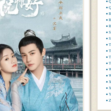
Q
Q
R
R
R
S
S
T
T
T
T
W
X
X
Y
Z