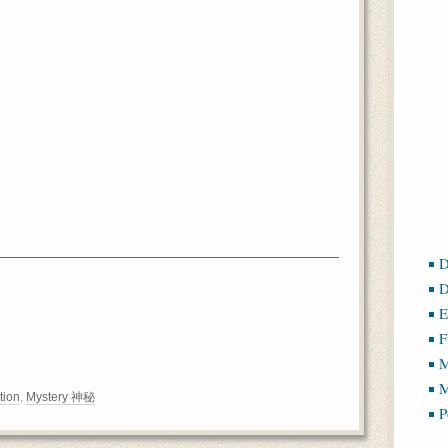
D
D
E
F
M
M
tion
,
Mystery 神秘
P