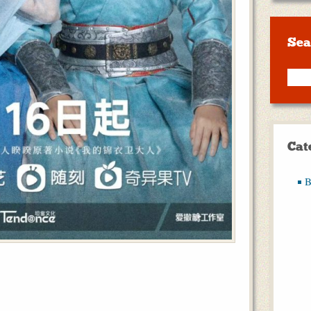
Sea
Cat
B