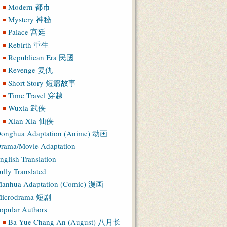
Modern 都市
Mystery 神秘
Palace 宫廷
Rebirth 重生
Republican Era 民國
Revenge 复仇
Short Story 短篇故事
Time Travel 穿越
Wuxia 武侠
Xian Xia 仙侠
onghua Adaptation (Anime) 动画
rama/Movie Adaptation
nglish Translation
ully Translated
anhua Adaptation (Comic) 漫画
icrodrama 短剧
opular Authors
Ba Yue Chang An (August) 八月长