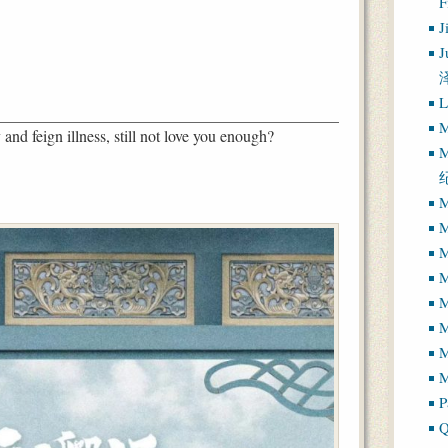
J
J
L
M
nd feign illness, still not love you enough?
M
M
M
M
M
M
M
M
P
Q