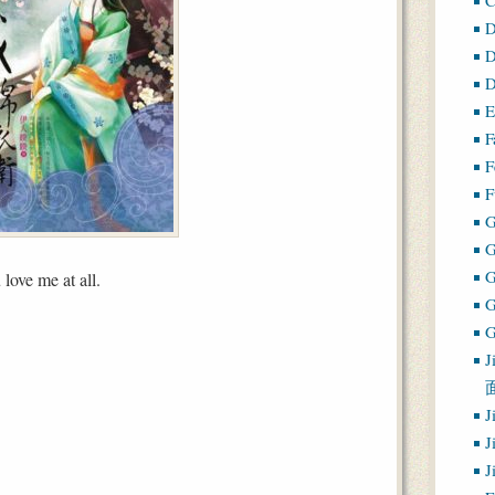
D
D
D
E
F
F
F
G
love me at all.
G
J
J
J
J