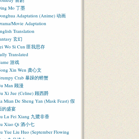
Comedy 喜剧
ing Mo 丁墨
onghua Adaptation (Anime) 动画
rama/Movie Adaptation
nglish Translation
antasy 玄幻
ei Wo Si Cun 匪我思存
ully Translated
Game 游戏
ong Xin Wen 龚心文
Grumpy Crab 暴躁的螃蟹
Gu Man 顾漫
u Xi Jue (Celine) 顾西爵
ia Mian De Sheng Yan (Mask Feast) 假
面的盛宴
iu Lu Fei Xiang 九鷺非香
iu Xiao Qi 酒小七
iu Yue Liu Huo (September Flowing